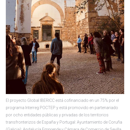
El proyecto Global IBERICC está cofinanciado en un 75% por el
programa Interreg POCTEP y está promovido en partenariado
por ocho entidades públicas y privadas de los territorios
transfronterizos de España y Portugal: Ayuntamiento de Coruña
(Galicia); Andalucía Emprende y Cámara de Comercio de Sevilla