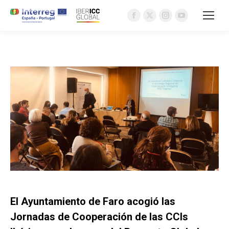
Facebook
X
Instagram
YouTube
page
page
page
page
opens
opens
opens
opens
in
in
in
in
new
new
new
new
window
window
window
window
El Ayuntamiento de Faro acogió las
Jornadas de Cooperación de las CCIs