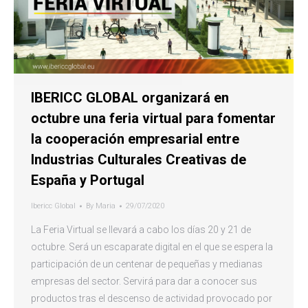
IBERICC GLOBAL organizará en
octubre una feria virtual para fomentar
la cooperación empresarial entre
Industrias Culturales Creativas de
España y Portugal
Ibericc Global
By
Maria
29/07/2020
La Feria Virtual se llevará a cabo los días 20 y 21 de
octubre. Será un escaparate digital en el que se espera la
participación de un centenar de pequeñas y medianas
empresas del sector. Servirá para dar a conocer sus
productos tras el descenso de actividad provocado por