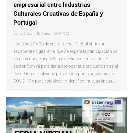
empresarial entre Industrias
Culturales Creativas de España y
Portugal
Ibericc Global
By
Maria
20/01/2021
Los días 27 y 28 de enero, Ibericc Global abrirá un
escaparate digital en el que se espera la participación de
un centenar de pequeñas y medianas empresas del
sector. Servirá para dar a conocer sus productos tras el
descenso de actividad provocado por la pandemia del
COVID-19 y para establecer e identificar nuevas líneas…