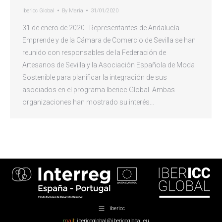
Ibericc Global
By
Maria
31/01/2020
31 de enero de 2020 Representantes de Andalucía
Emprende y de la Cámara de Comercio de Sevilla se han
reunido con responsables de la Federación de
Artesanos de Sevilla y la Asociación Española de Moda
Sostenible para planificar la integración de sus
asociados en el programa Ibericc Global. Ambas
organizaciones han mostrado su interés…
ibericc
mail:
ibericcglobal@ibericcglobal.eu