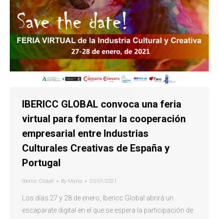
IBERICC GLOBAL convoca una feria
virtual para fomentar la cooperación
empresarial entre Industrias
Culturales Creativas de España y
Portugal
Ibericc Global
By
Maria
20/01/2021
Los días 27 y 28 de enero, Ibericc Global abrirá un
escaparate digital en el que se espera la participación de