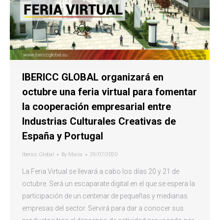
IBERICC GLOBAL organizará en
octubre una feria virtual para fomentar
la cooperación empresarial entre
Industrias Culturales Creativas de
España y Portugal
Ibericc Global
By
Maria
29/07/2020
La Feria Virtual se llevará a cabo los días 20 y 21 de
octubre. Será un escaparate digital en el que se espera la
participación de un centenar de pequeñas y medianas
empresas del sector. Servirá para dar a conocer sus