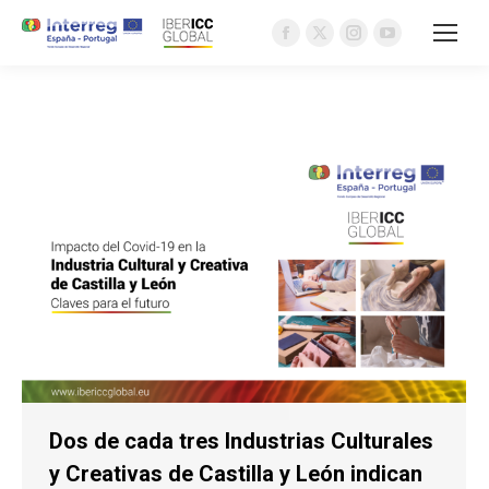
Facebook
X
Instagram
YouTube
page
page
page
page
opens
opens
opens
opens
in
in
in
in
new
new
new
new
window
window
window
window
Dos de cada tres Industrias Culturales
y Creativas de Castilla y León indican