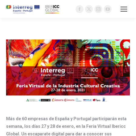
Facebook
X
Instagram
YouTube
page
page
page
page
opens
opens
opens
opens
in
in
in
in
new
new
new
new
window
window
window
window
Más de 60 empresas de España y Portugal participarán esta
semana, los días 27 y 28 de enero, en la Feria Virtual Ibericc
Global. Un escaparate digital para dar a conocer sus